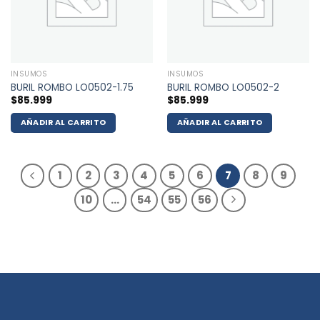
INSUMOS
INSUMOS
BURIL ROMBO LO0502-1.75
BURIL ROMBO LO0502-2
$
85.999
$
85.999
AÑADIR AL CARRITO
AÑADIR AL CARRITO
1
2
3
4
5
6
7
8
9
10
…
54
55
56