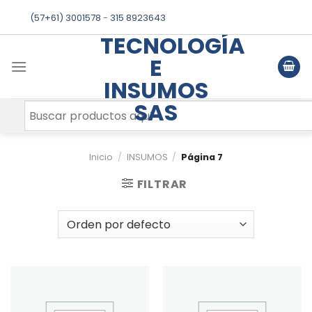
Skip
(57+61) 3001578
-
315 8923643
to
TECNOLOGÍA
content
E
INSUMOS
SAS
Inicio
/
INSUMOS
/
Página 7
FILTRAR