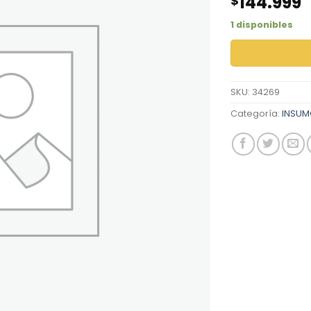
144.999
$
1 disponibles
SKU:
34269
Categoría:
INSU