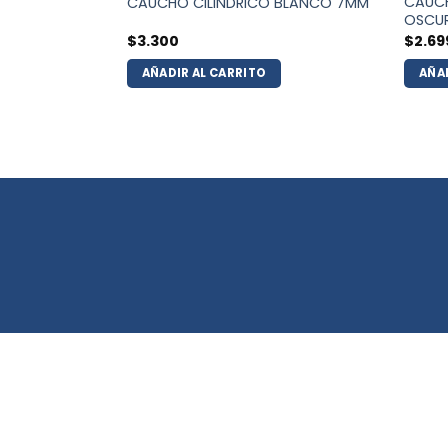
 AZUL OSCURO
CAUCH
CAUCHO CILINDRICO BLANCO 7MM
OSCU
$
3.300
$
2.69
AÑADIR AL CARRITO
AÑA