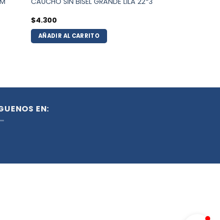
MM
CAUCHO SIN BISEL GRANDE LILA 22*3
$
4.300
AÑADIR AL CARRITO
Tecnología e insumos
Servicio al cliente
GUENOS EN: