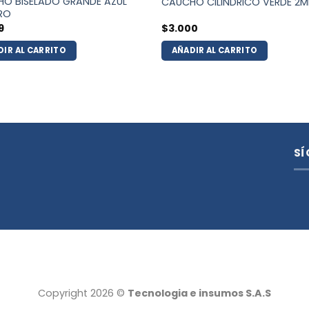
O BISELADO GRANDE AZUL
CAUCHO CILINDRICO VERDE 2
RO
9
$
3.000
DIR AL CARRITO
AÑADIR AL CARRITO
SÍ
Copyright 2026 ©
Tecnologia e insumos S.A.S