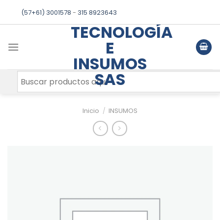
Skip
(57+61) 3001578
-
315 8923643
to
TECNOLOGÍA
content
E
INSUMOS
SAS
Inicio
/
INSUMOS