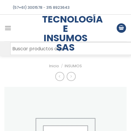
Skip
(57+61) 3001578
-
315 8923643
to
TECNOLOGÍA
content
E
INSUMOS
SAS
Inicio
/
INSUMOS