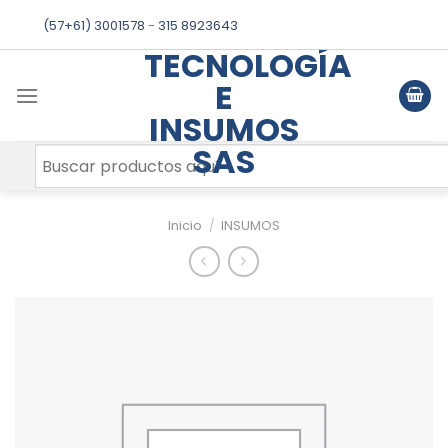
Skip
(57+61) 3001578
-
315 8923643
to
TECNOLOGÍA
content
E
INSUMOS
SAS
Inicio
/
INSUMOS