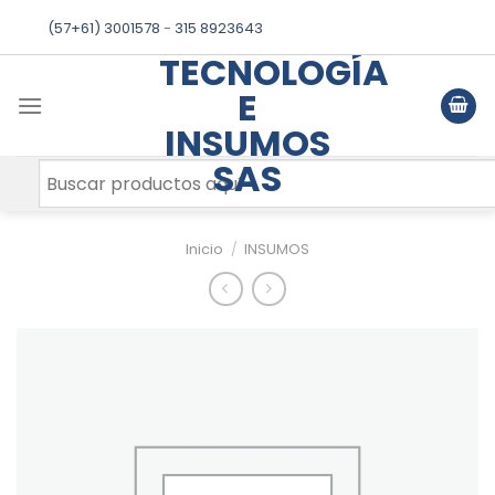
Skip
(57+61) 3001578
-
315 8923643
to
TECNOLOGÍA
content
E
INSUMOS
SAS
Inicio
/
INSUMOS