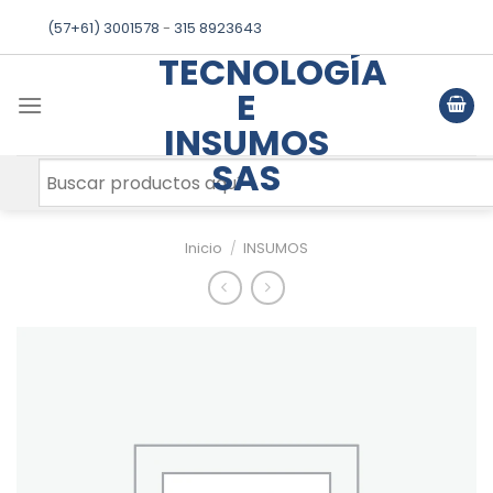
Skip
(57+61) 3001578
-
315 8923643
to
TECNOLOGÍA
content
E
INSUMOS
SAS
Inicio
/
INSUMOS