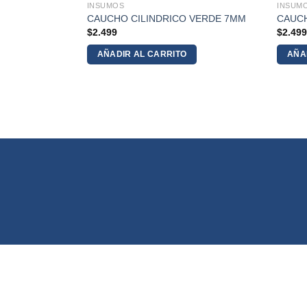
INSUMOS
INSUM
 AZUL OSCURO
CAUCHO CILINDRICO VERDE 7MM
CAUC
$
2.499
$
2.49
AÑADIR AL CARRITO
AÑA