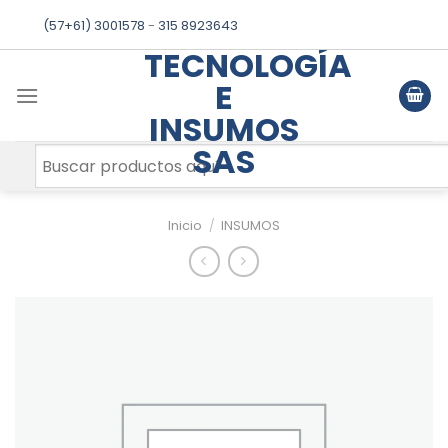
Skip
(57+61) 3001578
-
315 8923643
to
TECNOLOGÍA
content
E
INSUMOS
SAS
Inicio
/
INSUMOS