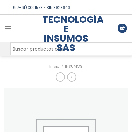
Skip
(57+61) 3001578
-
315 8923643
to
TECNOLOGÍA
content
E
INSUMOS
SAS
Inicio
/
INSUMOS