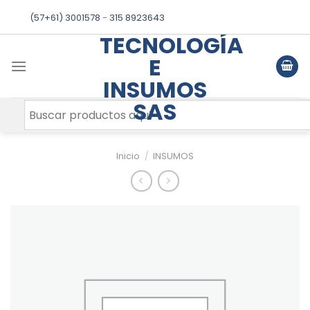
Skip
(57+61) 3001578
-
315 8923643
to
TECNOLOGÍA
content
E
INSUMOS
SAS
Inicio
/
INSUMOS