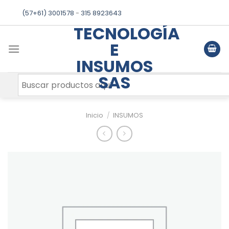
Skip
(57+61) 3001578
-
315 8923643
to
TECNOLOGÍA
content
E
INSUMOS
SAS
Inicio
/
INSUMOS