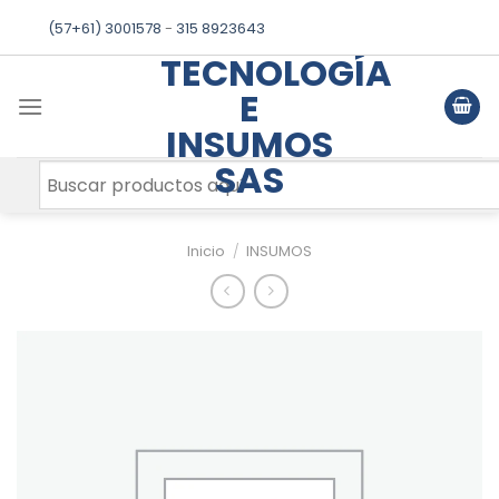
Skip
(57+61) 3001578
-
315 8923643
to
TECNOLOGÍA
content
E
INSUMOS
SAS
Inicio
/
INSUMOS