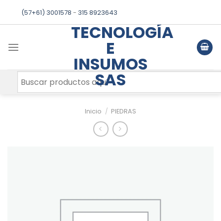
Skip
(57+61) 3001578
-
315 8923643
to
TECNOLOGÍA
content
E
INSUMOS
SAS
Inicio
/
PIEDRAS