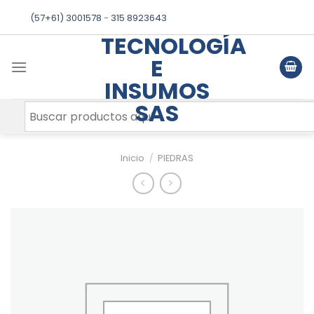
Skip
(57+61) 3001578
-
315 8923643
to
TECNOLOGÍA
content
E
INSUMOS
SAS
Inicio
/
PIEDRAS