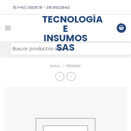
Skip
(57+61) 3001578
-
315 8923643
to
TECNOLOGÍA
content
E
INSUMOS
SAS
Inicio
/
PIEDRAS