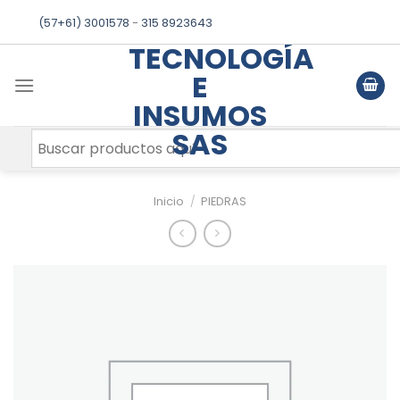
Skip
(57+61) 3001578
-
315 8923643
to
TECNOLOGÍA
content
E
INSUMOS
SAS
Inicio
/
PIEDRAS