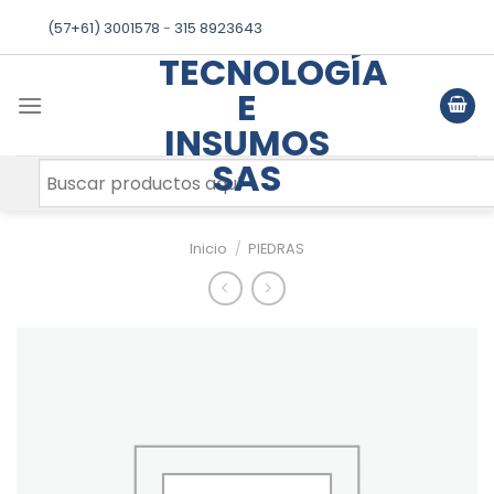
Skip
(57+61) 3001578
-
315 8923643
to
TECNOLOGÍA
content
E
INSUMOS
SAS
Inicio
/
PIEDRAS