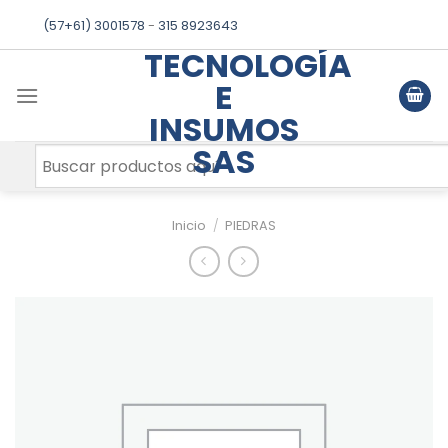
Skip
(57+61) 3001578
-
315 8923643
to
TECNOLOGÍA
content
E
INSUMOS
SAS
Inicio
/
PIEDRAS