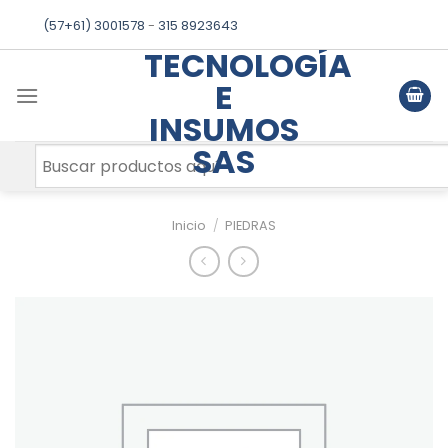
Skip
(57+61) 3001578
-
315 8923643
to
TECNOLOGÍA
content
E
INSUMOS
SAS
Inicio
/
PIEDRAS