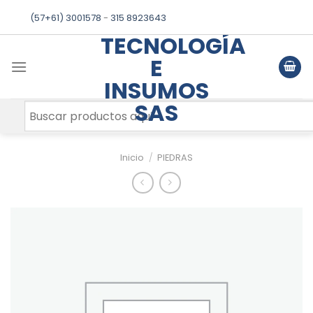
Skip
(57+61) 3001578
-
315 8923643
to
TECNOLOGÍA
content
E
INSUMOS
SAS
Inicio
/
PIEDRAS