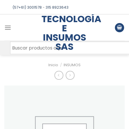
Skip
(57+61) 3001578
-
315 8923643
to
TECNOLOGÍA
content
E
INSUMOS
SAS
Inicio
/
INSUMOS