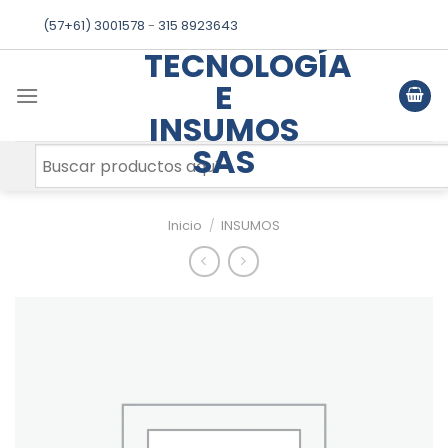
Skip
(57+61) 3001578
-
315 8923643
to
TECNOLOGÍA
content
E
INSUMOS
SAS
Inicio
/
INSUMOS