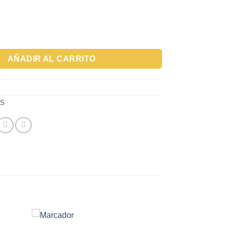
NCE 3" 0-10MM P P cantidad
AÑADIR AL CARRITO
OS