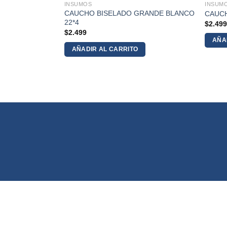
INSUMOS
INSUM
EQ. NEGRO
CAUCHO BISELADO GRANDE BLANCO
CAUC
22*4
$
2.49
$
2.499
AÑA
AÑADIR AL CARRITO