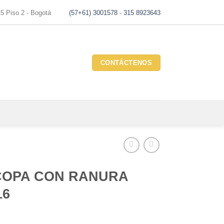
15 Piso 2 - Bogotá
(57+61) 3001578
-
315 8923643
CONTÁCTENOS
COPA CON RANURA
16