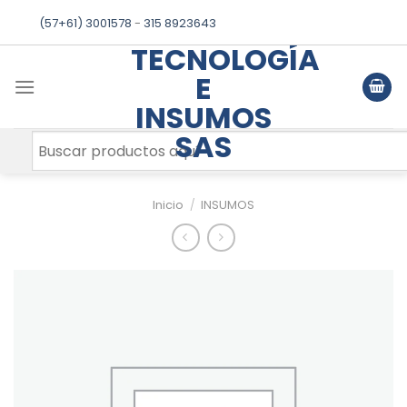
Skip
(57+61) 3001578
-
315 8923643
to
TECNOLOGÍA
content
E
INSUMOS
SAS
Inicio
/
INSUMOS