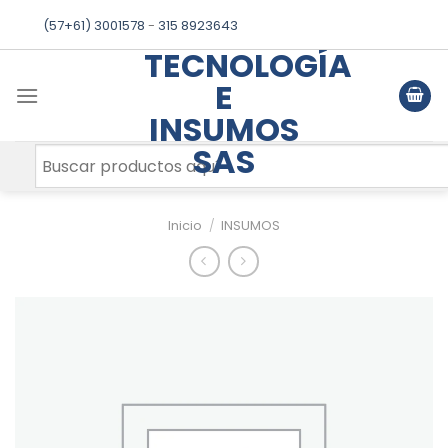
Skip
(57+61) 3001578
-
315 8923643
to
TECNOLOGÍA
content
E
INSUMOS
SAS
Inicio
/
INSUMOS