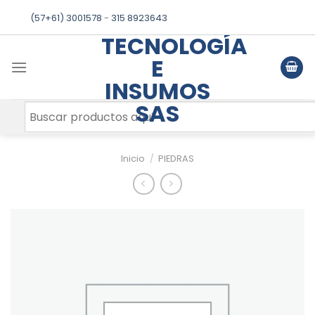
Skip
(57+61) 3001578
-
315 8923643
to
TECNOLOGÍA
content
E
INSUMOS
SAS
Inicio
/
PIEDRAS